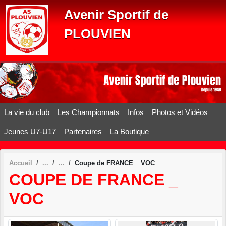
Panneau de gestion des cookies
Avenir Sportif de
PLOUVIEN
La vie du club
Les Championnats
Infos
Photos et Vidéos
Jeunes U7-U17
Partenaires
La Boutique
Accueil
Coupe de FRANCE _ VOC
COUPE DE FRANCE _
VOC