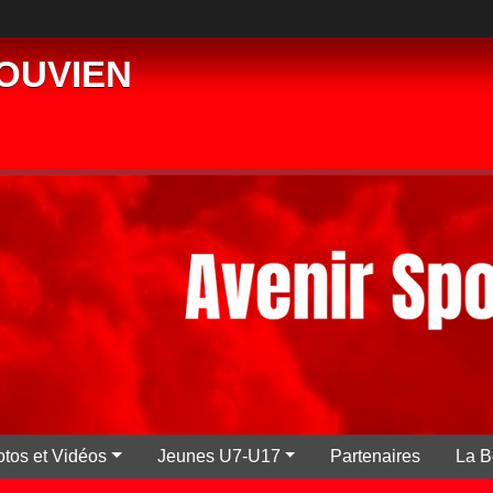
PLOUVIEN
tos et Vidéos
Jeunes U7-U17
Partenaires
La B