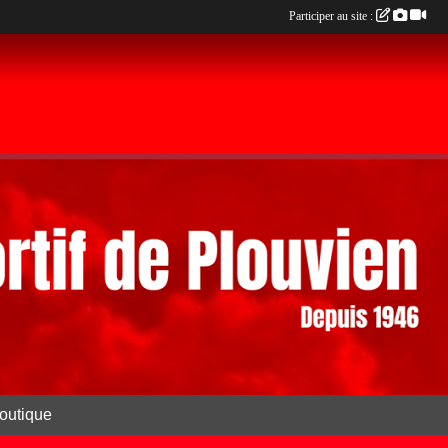
Participer au site :
outique