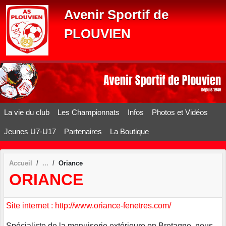
Panneau de gestion des cookies
Avenir Sportif de
PLOUVIEN
La vie du club
Les Championnats
Infos
Photos et Vidéos
Jeunes U7-U17
Partenaires
La Boutique
Accueil
Oriance
ORIANCE
Site internet : http://www.oriance-fenetres.com/
Spécialiste de la menuiserie extérieure en Bretagne, nous