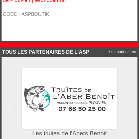
CODE : ASPBOUTIK
TOUS LES PARTENAIRES DE L'ASP
+ de partenaires
Précedent
Suiv
l'Abers Benoit
Couleur Ambre Coiff