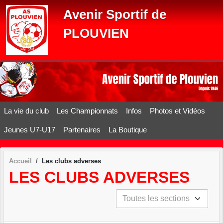
Panneau de gestion des cookies
Avenir Sportif de
PLOUVIEN
La vie du club
Les Championnats
Infos
Photos et Vidéos
Jeunes U7-U17
Partenaires
La Boutique
Accueil
Les clubs adverses
LES CLUBS ADVERSES