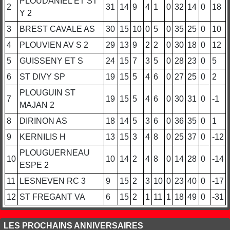
PLOUDANIEL ET ST
2
31
14
9
4
1
0
32
14
0
18
Y 2
3
BREST CAVALE AS
30
15
10
0
5
0
35
25
0
10
4
PLOUVIEN AV S 2
29
13
9
2
2
0
30
18
0
12
5
GUISSENY ET S
24
15
7
3
5
0
28
23
0
5
6
ST DIVY SP
19
15
5
4
6
0
27
25
0
2
PLOUGUIN ST
7
19
15
5
4
6
0
30
31
0
-1
MAJAN 2
8
DIRINON AS
18
14
5
3
6
0
36
35
0
1
9
KERNILIS H
13
15
3
4
8
0
25
37
0
-12
PLOUGUERNEAU
10
10
14
2
4
8
0
14
28
0
-14
ESPE 2
11
LESNEVEN RC 3
9
15
2
3
10
0
23
40
0
-17
12
ST FREGANT VA
6
15
2
1
11
1
18
49
0
-31
LES PROCHAINS ANNIVERSAIRES