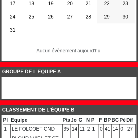
17
18
19
20
21
22
23
24
25
26
27
28
29
30
31
Aucun évènement aujourd'hui
GROUPE DE L'ÉQUIPE A
CLASSEMENT DE L'ÉQUIPE B
Pl
Equipe
Pts
Jo
G
N
P
F
BP
BC
Pé
Dif
1
LE FOLGOET CND
35
14
11
2
1
0
41
14
0
27