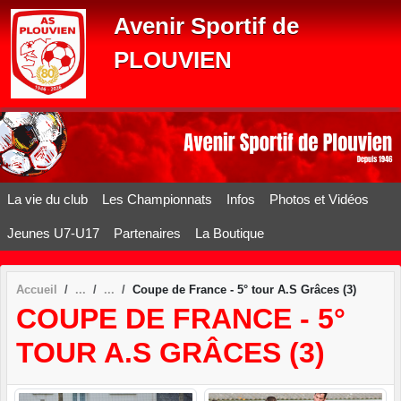
Panneau de gestion des cookies
Avenir Sportif de
PLOUVIEN
La vie du club
Les Championnats
Infos
Photos et Vidéos
Jeunes U7-U17
Partenaires
La Boutique
Accueil
Coupe de France - 5° tour A.S Grâces (3)
COUPE DE FRANCE - 5°
TOUR A.S GRÂCES (3)