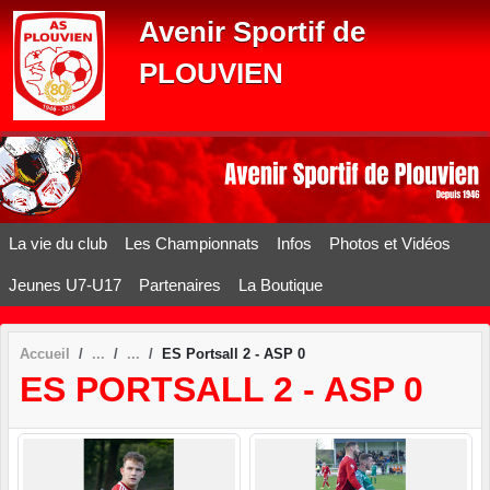
Panneau de gestion des cookies
Avenir Sportif de
PLOUVIEN
La vie du club
Les Championnats
Infos
Photos et Vidéos
Jeunes U7-U17
Partenaires
La Boutique
Accueil
ES Portsall 2 - ASP 0
ES PORTSALL 2 - ASP 0