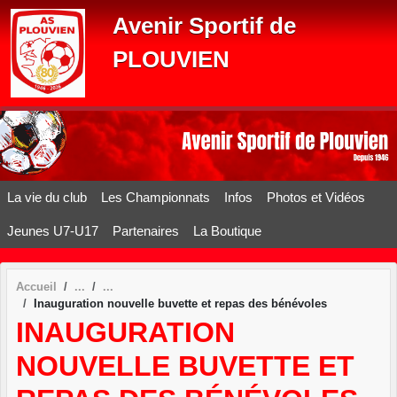
Panneau de gestion des cookies
Avenir Sportif de
PLOUVIEN
La vie du club
Les Championnats
Infos
Photos et Vidéos
Jeunes U7-U17
Partenaires
La Boutique
Accueil
Inauguration nouvelle buvette et repas des bénévoles
INAUGURATION
NOUVELLE BUVETTE ET