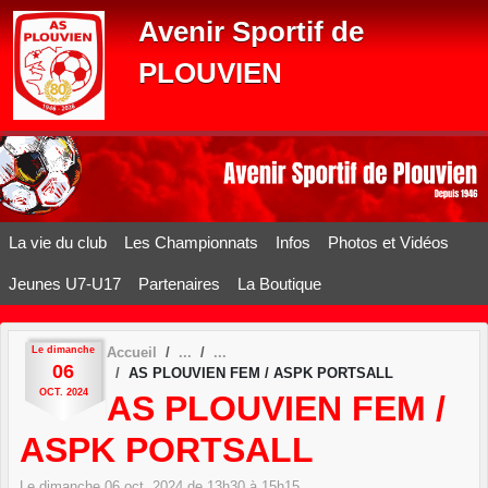
Panneau de gestion des cookies
Avenir Sportif de
PLOUVIEN
La vie du club
Les Championnats
Infos
Photos et Vidéos
Jeunes U7-U17
Partenaires
La Boutique
Le
dimanche
Accueil
06
AS PLOUVIEN FEM / ASPK PORTSALL
OCT.
2024
AS PLOUVIEN FEM /
ASPK PORTSALL
Le
dimanche
06
oct.
2024
de 13h30 à 15h15