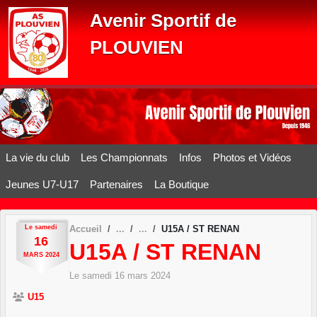
Panneau de gestion des cookies
Avenir Sportif de
PLOUVIEN
La vie du club
Les Championnats
Infos
Photos et Vidéos
Jeunes U7-U17
Partenaires
La Boutique
Le
samedi
Accueil
U15A / ST RENAN
16
U15A / ST RENAN
MARS
2024
Le
samedi
16
mars
2024
U15