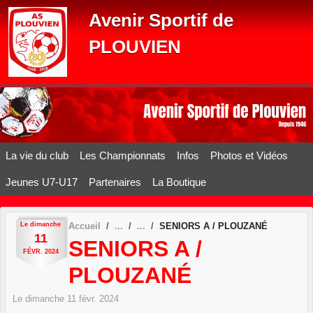
Panneau de gestion des cookies
Avenir Sportif de
PLOUVIEN
La vie du club
Les Championnats
Infos
Photos et Vidéos
Jeunes U7-U17
Partenaires
La Boutique
Le
dimanche
Accueil
SENIORS A / PLOUZANÉ
11
SENIORS A /
FÉVR.
2024
PLOUZANÉ
Le
dimanche
11
févr.
2024