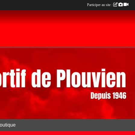
Participer au site :
outique