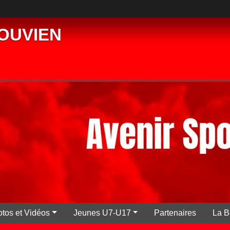
PLOUVIEN
tos et Vidéos
Jeunes U7-U17
Partenaires
La B