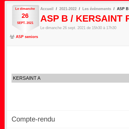
Accueil
2021-2022
Les évènements
ASP B
Le
dimanche
26
ASP B / KERSAINT
SEPT.
2021
Le
dimanche
26
sept.
2021
de 15h30 à 17h30
ASP seniors
KERSAINT A
Compte-rendu