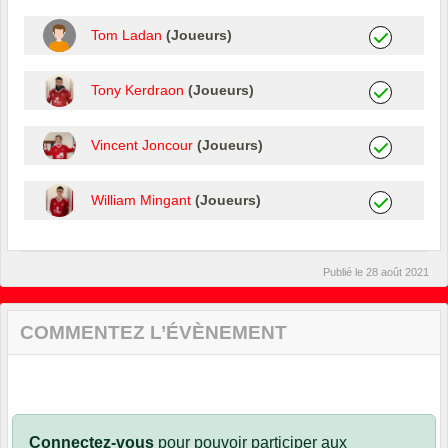
Tom Ladan
(Joueurs)
Tony Kerdraon
(Joueurs)
Vincent Joncour
(Joueurs)
William Mingant
(Joueurs)
Publié le
28 août 2021
COMMENTEZ L’ÉVÈNEMENT
Connectez-vous
pour pouvoir participer aux