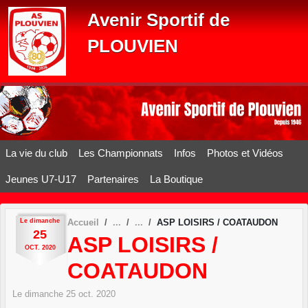
Panneau de gestion des cookies
Avenir Sportif de
PLOUVIEN
La vie du club
Les Championnats
Infos
Photos et Vidéos
Jeunes U7-U17
Partenaires
La Boutique
Le
dimanche
Accueil
ASP LOISIRS / COATAUDON
25
ASP LOISIRS /
OCT.
2020
COATAUDON
Le
dimanche
25
oct.
2020