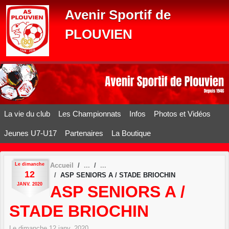
Panneau de gestion des cookies
Avenir Sportif de
PLOUVIEN
La vie du club
Les Championnats
Infos
Photos et Vidéos
Jeunes U7-U17
Partenaires
La Boutique
Le
dimanche
Accueil
12
ASP SENIORS A / STADE BRIOCHIN
JANV.
2020
ASP SENIORS A /
STADE BRIOCHIN
Le
dimanche
12
janv.
2020