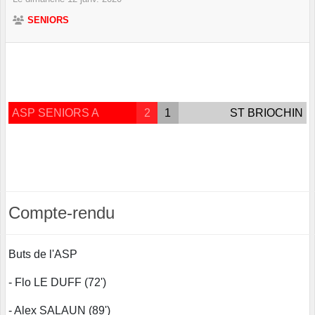
SENIORS
ASP SENIORS A
2
1
ST BRIOCHIN
Compte-rendu
Buts de l'ASP
- Flo LE DUFF (72')
- Alex SALAUN (89')