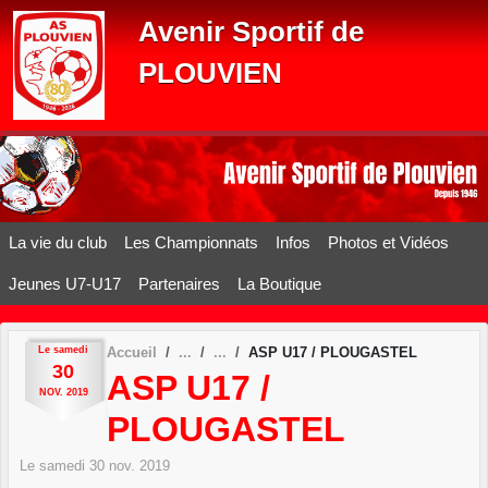
Panneau de gestion des cookies
Avenir Sportif de
PLOUVIEN
La vie du club
Les Championnats
Infos
Photos et Vidéos
Jeunes U7-U17
Partenaires
La Boutique
Le
samedi
Accueil
ASP U17 / PLOUGASTEL
30
ASP U17 /
NOV.
2019
PLOUGASTEL
Le
samedi
30
nov.
2019