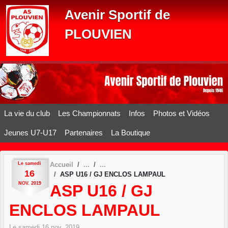
Panneau de gestion des cookies
Avenir Sportif de
PLOUVIEN
La vie du club
Les Championnats
Infos
Photos et Vidéos
Jeunes U7-U17
Partenaires
La Boutique
Le
samedi
Accueil
16
ASP U16 / GJ ENCLOS LAMPAUL
NOV.
2019
ASP U16 / GJ
ENCLOS LAMPAUL
Le
samedi
16
nov.
2019