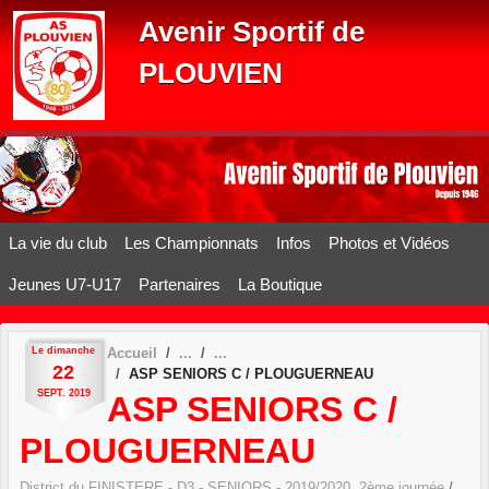
Panneau de gestion des cookies
Avenir Sportif de
PLOUVIEN
La vie du club
Les Championnats
Infos
Photos et Vidéos
Jeunes U7-U17
Partenaires
La Boutique
Le
dimanche
Accueil
22
ASP SENIORS C / PLOUGUERNEAU
SEPT.
2019
ASP SENIORS C /
PLOUGUERNEAU
District du FINISTERE - D3 - SENIORS - 2019/2020, 2ème journée
/