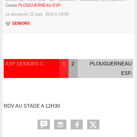
Contre
PLOUGUERNEAU ESP.
Le
dimanche
22
sept.
2019
à 13h30
SENIORS
ASP SENIORS C
0
2
PLOUGUERNEAU
ESP.
RDV AU STADE A 12H30