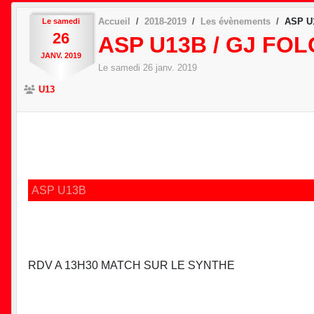
Accueil
2018-2019
Les évènements
ASP U
Le
samedi
26
ASP U13B / GJ FO
JANV.
2019
Le
samedi
26
janv.
2019
U13
ASP U13B
RDV A 13H30 MATCH SUR LE SYNTHE