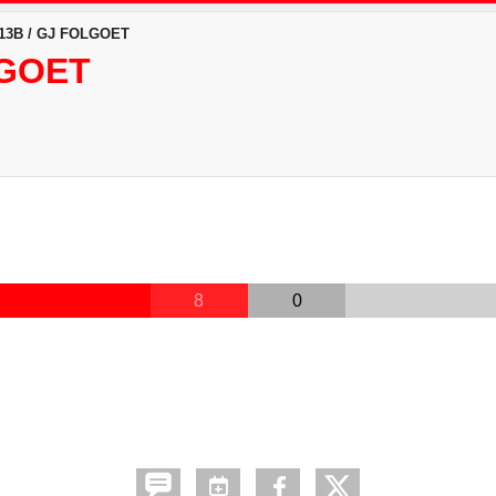
13B / GJ FOLGOET
LGOET
8
0