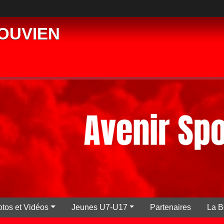
PLOUVIEN
tos et Vidéos
Jeunes U7-U17
Partenaires
La B