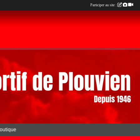
Participer au site :
outique