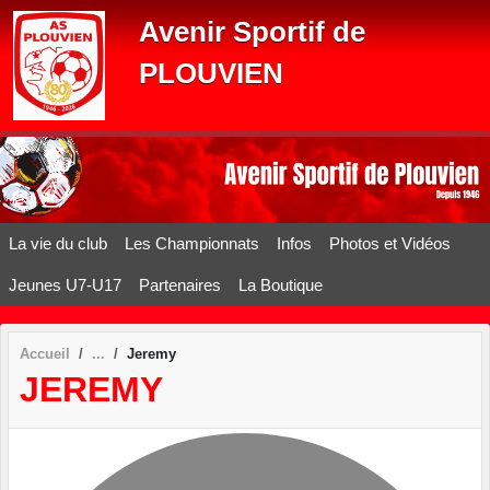
Panneau de gestion des cookies
Avenir Sportif de
PLOUVIEN
La vie du club
Les Championnats
Infos
Photos et Vidéos
Jeunes U7-U17
Partenaires
La Boutique
Accueil
Jeremy
JEREMY