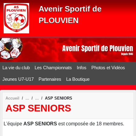
Panneau de gestion des cookies
Avenir Sportif de
PLOUVIEN
La vie du club
Les Championnats
Infos
Photos et Vidéos
Jeunes U7-U17
Partenaires
La Boutique
Accueil
ASP SENIORS
ASP SENIORS
L'équipe
ASP SENIORS
est composée de 18 membres.