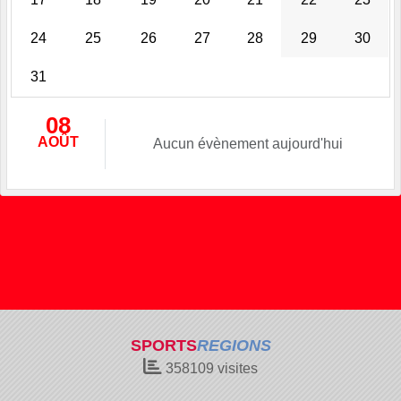
24
25
26
27
28
29
30
31
08
AOÛT
Aucun évènement aujourd'hui
SPORTS
REGIONS
358109
visites